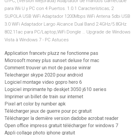
U/PC, (Versión Mejorada) Adaptador de mandos Gamecube
para Wii U y PC con 4 Puertos. 1.0.1 Características; 2
SUPOLA USB WiFi Adaptador 1200Mbps WiFi Antena 5dbi USB
3.0 WiFi Adaptador Largo Alcance Dual Band 2.4GHz/5.8GHz
802.11ac para PC/Laptop,WiFi Dongle … Upgrade de Windows
Vista à Windows 7 - PC Astuces
Application francetv pluzz ne fonctionne pas
Microsoft money plus sunset deluxe for mac
Comment trouver un mot de passe winrar
Telecharger skype 2020 pour android
Logiciel montage video gopro hero 6
Logiciel imprimante hp deskjet 3050 j610 series
Imprimer un billet de train sur internet
Pixel art color by number apk
Télécharger jeux de guerre pour pc gratuit
Télécharger la dernière version dadobe acrobat reader
Open office impress gratuit télécharger for windows 7
Appli collage photo iphone gratuit